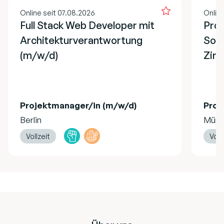
Online seit 07.08.2026
Onlin
Full Stack Web Developer mit
Proj
Architekturverantwortung
Soz
(m/w/d)
Zirk
Projektmanager/in (m/w/d)
Proj
Berlin
Münc
Vollzeit
Voll
Footer