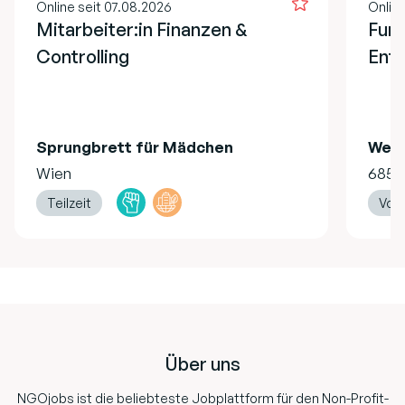
Online seit 07.08.2026
Onlin
Mitarbeiter:in Finanzen &
Fund
Controlling
Ent
Sprungbrett für Mädchen
Welt
Wien
6850
Teilzeit
Vollz
Footer
Über uns
NGOjobs ist die beliebteste Jobplattform für den Non-Profit-