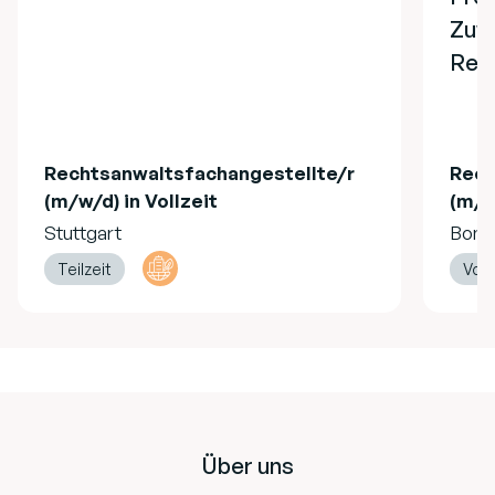
Zuw
Refe
Rechtsanwaltsfachangestellte/r
Rech
(m/w/d) in Vollzeit
(m/w/
Stuttgart
Bonn
Teilzeit
Vollz
Footer
Über uns