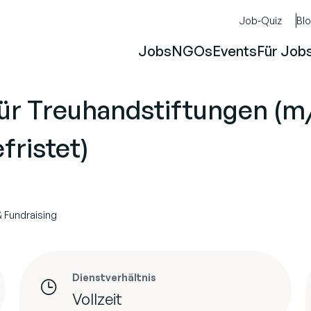
Job-Quiz
Bl
Jobs
NGOs
Events
Für Job
für Treuhandstiftungen (m
fristet)
& Fundraising
Dienstverhältnis
Vollzeit