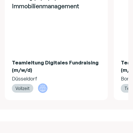
Immobilienmanagement
Teamleitung Digitales Fundraising
Team
(m/w/d)
(m/w
Düsseldorf
Bonn
Vollzeit
Teil
Footer