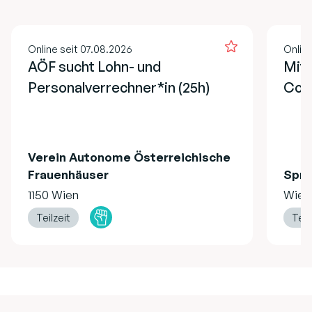
Online seit 07.08.2026
Online
AÖF sucht Lohn- und
Mita
Personalverrechner*in (25h)
Cont
Verein Autonome Österreichische
Frauenhäuser
Spru
1150 Wien
Wien
Teilzeit
Teil
Footer