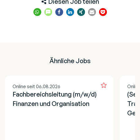
Diesen Job teilen
Ähnliche Jobs
Online seit 06.08.2026
Onlin
Fachbereichsleitung (m/w/d)
(Sen
Finanzen und Organisation
Trad
Geop